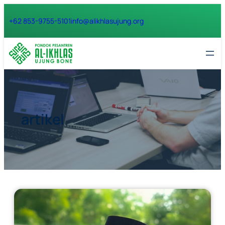
Lewati
+62 853-9755-5101
info@alikhlasujung.org
ke
konten
artikel