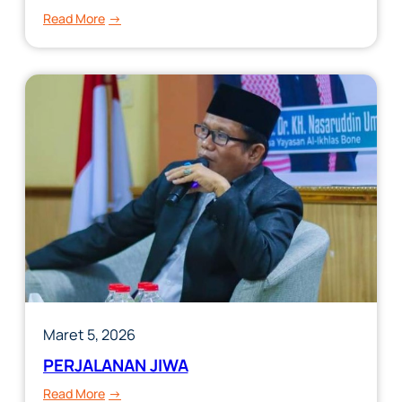
:
Read More
RUH,
SAKSI
YANG
PERNAH
BERSUMPAH(Kajian
Spiritual
ilmiah
Amaliah
Dzikir
Nafas)
Maret 5, 2026
PERJALANAN JIWA
:
Read More