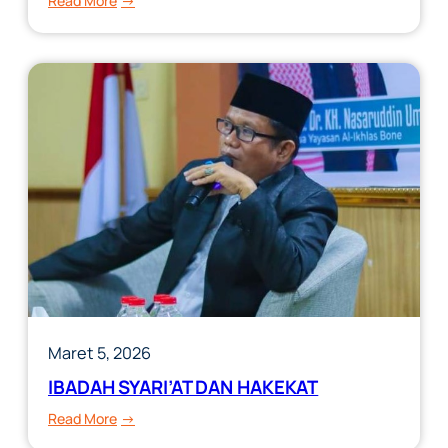
Read More
BAGAIMANA
KELOMPOK
SPIRITUAL
MENYIKAPI
DUNIA
YANG
SEDANG
BERGEJOLAK???
Maret 5, 2026
IBADAH SYARI’AT DAN HAKEKAT
:
Read More
IBADAH